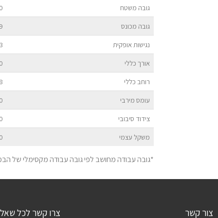
גובה משטח
70
גובה מכונס
99
נגישות אופקית
13
אורך כללי
00
רוחב כללי
48
עומס מירבי
0
צידוד סיבובי
60
משקל עצמי
0
*גובה עבודה מחושב לפי גובה עבודה מקסימלי של הבמה בתוספת
צור קשר
צרו קשר לכל שאל