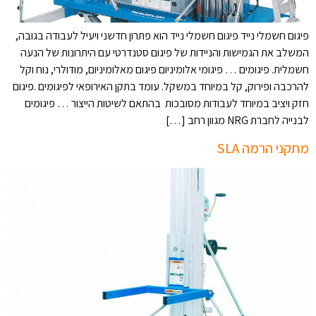
פיגום חשמלי נייד פיגום חשמלי נייד הוא פתרון חדשני ויעיל לעבודה בגובה,
המשלב את הגמישות והניידות של פיגום סטנדרטי עם היתרונות של הנעה
חשמלית. פיגומים … פיגומי אלומיניום פיגום מאלומיניום, מודולרי, נוח וקל
להרכבה ופירוק, קל במיוחד במשקל. עומד בתקן האירופאי לפיגומים .פיגום
חזק ויציב במיוחד לעבודות מסובכות בהתאם לשיטות הייצור … פיגומים
לבנייה לחברת NRG מגוון רחב […]
מתקני הרמה SLA